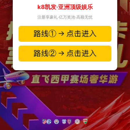
k8凯发·亚洲顶级娱乐
注册享豪礼·亿万奖池·高额无忧